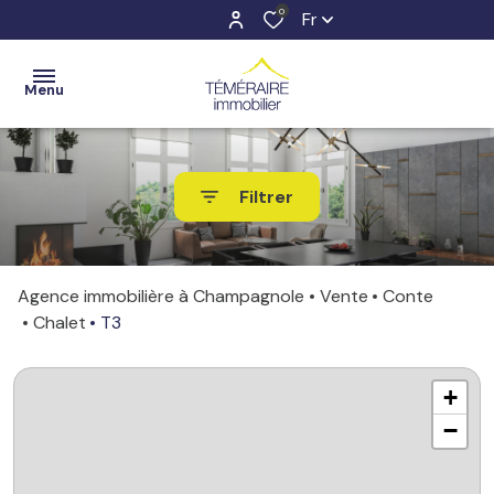
0
Fr
Menu
ACCUEIL
Filtrer
VENTES
ESTIMATION
Agence immobilière à Champagnole
Vente
Conte
LOCATIONS
Chalet
T3
NOTRE
+
AGENCE
−
CONTACT