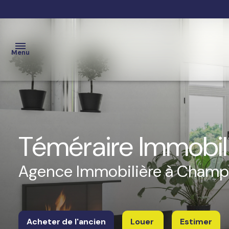
Menu
ACCUEIL
VENTES
Téméraire Immobil
ESTIMATION
Agence Immobilière à Champ
LOCATIONS
NOTRE
AGENCE
Acheter
de l'ancien
Louer
Estimer