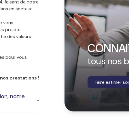
4, faisant de notre
dans ce secteur.
e vous
s projets.
rtie des valeurs
CONNAI
ies pour vous
tous nos 
nos prestations !
Faire estimer so
ion, notre