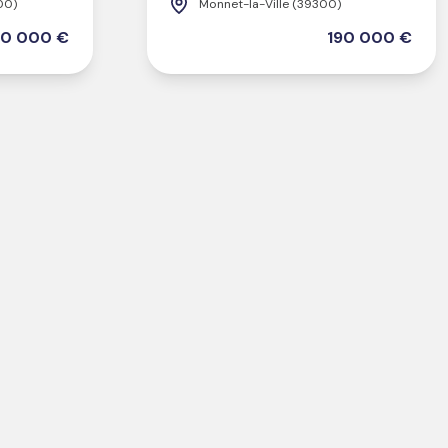
00)
Monnet-la-Ville (39300)
0 000 €
190 000 €