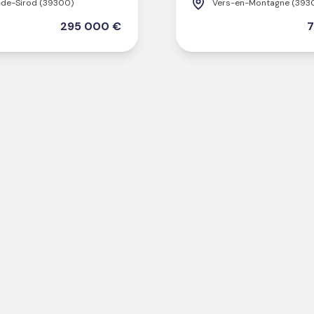
de-Sirod (39300)
Vers-en-Montagne (393
295 000 €
7