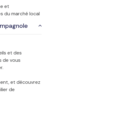
e et
s du marché local
ampagnole
ils et des
s de vous
r.
ment, et découvrez
lier de