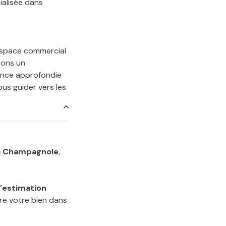
ialisée dans
espace commercial
sons un
sance approfondie
us guider vers les
 à Champagnole
,
’estimation
dre votre bien dans