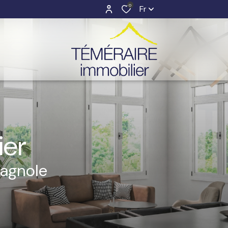
0
Fr
ier
agnole