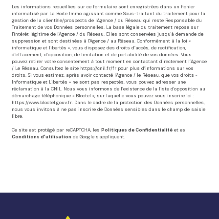
Les informations recueillies sur ce formulaire sont enregistrées dans un fichier
informatisé par La Boite Immo agissant comme Sous-traitant du traitement pour la
gestion de la clientèle/prospects de l'Agence / du Réseau qui reste Responsable du
Traitement de vos Données personnelles. La base légale du traitement repose sur
l'intérêt légitime de l'Agence / du Réseau. Elles sont conservées jusqu'à demande de
suppression et sont destinées à l'Agence / au Réseau. Conformément à la loi «
informatique et libertés », vous disposez des droits d’accès, de rectification,
d’effacement, d’opposition, de limitation et de portabilité de vos données. Vous
pouvez retirer votre consentement à tout moment en contactant directement l’Agence
/ Le Réseau. Consultez le site
https://cnil.fr/fr
pour plus d’informations sur vos
droits. Si vous estimez, après avoir contacté l'Agence / le Réseau, que vos droits «
Informatique et Libertés » ne sont pas respectés, vous pouvez adresser une
réclamation à la CNIL. Nous vous informons de l’existence de la liste d'opposition au
démarchage téléphonique « Bloctel », sur laquelle vous pouvez vous inscrire ici :
https://www.bloctel.gouv.fr
. Dans le cadre de la protection des Données personnelles,
nous vous invitons à ne pas inscrire de Données sensibles dans le champ de saisie
libre.
Ce site est protégé par reCAPTCHA, les
Politiques de Confidentialité
et es
Conditions d'utilisation
de Google s'appliquent.