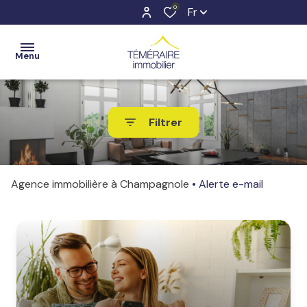
0
Fr
Menu
ACCUEIL
Filtrer
VENTES
ESTIMATION
Agence immobilière à Champagnole
Alerte e-mail
LOCATIONS
NOTRE
AGENCE
CONTACT