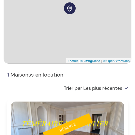
Leaflet
|
©
Maps
|
© OpenStreetMap
Jawg
1
Maisonss en location
Trier par Les plus récentes