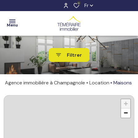
0
Fr
Menu
ACCUEIL
Filtrer
VENTES
ESTIMATION
Agence immobilière à Champagnole
Location
Maisons
LOCATIONS
+
NOTRE
AGENCE
−
CONTACT