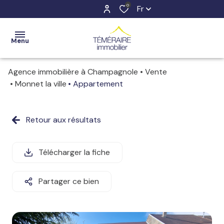
0
Fr
Menu
Agence immobilière à Champagnole
Vente
ACCUEIL
Monnet la ville
Appartement
VENTES
Retour aux résultats
ESTIMATION
LOCATIONS
Télécharger la fiche
NOTRE
Partager ce bien
AGENCE
CONTACT