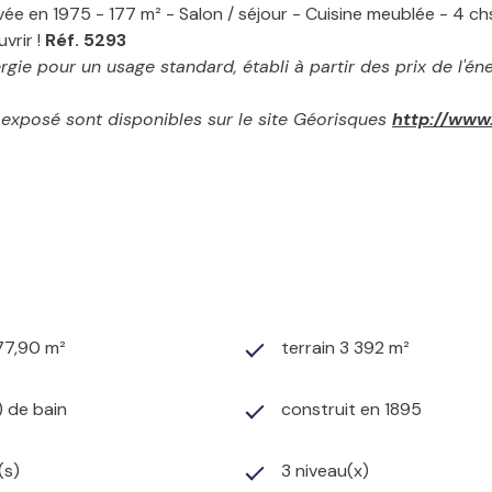
 en 1975 - 177 m² - Salon / séjour - Cuisine meublée - 4 chs
vrir !
Réf. 5293
ie pour un usage standard, établi à partir des prix de l'én
t exposé sont disponibles sur le site Géorisques
http://www.
77,90 m²
terrain 3 392 m²
) de bain
construit en 1895
(s)
3 niveau(x)