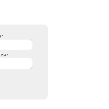
 *
 (%) *