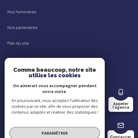
Nos honoraires
Nos partenaires
Plan du site
Mentions légales
Comme beaucoup, notre site
utilise les cookies
Admin
On aimerait vous accompagner pendant
Politique RGPD
votre visite.
En poursuivant, vous acceptez l'utilisation des
Appeler
cookies par ce site, afin de vous proposer des
Cookies
l'agence
contenus adaptés et réaliser des statistiques !
© 2026 | Tous droits réservés
PARAMÉTRER
Contacter