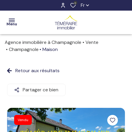
0
Fr
Menu
Agence immobilière à Champagnole
Vente
ACCUEIL
Champagnole
Maison
VENTES
Retour aux résultats
ESTIMATION
LOCATIONS
Partager ce bien
NOTRE
AGENCE
CONTACT
Vendu