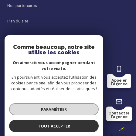
Nos partenaires
Plan du site
Mentions légales
Comme beaucoup, notre site
utilise les cookies
Admin
On aimerait vous accompagner pendant
Politique RGPD
votre visite.
En poursuivant, vous acceptez l'utilisation des
Appeler
cookies par ce site, afin de vous proposer des
Cookies
l'agence
contenus adaptés et réaliser des statistiques !
© 2026 | Tous droits réservés
PARAMÉTRER
Contacter
l'agence
Réalisé par
TOUT ACCEPTER
Téméraire Immobilier