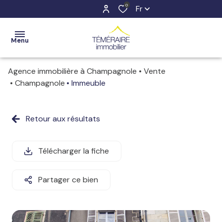
0
Fr
Menu
Agence immobilière à Champagnole
Vente
ACCUEIL
Champagnole
Immeuble
VENTES
Retour aux résultats
ESTIMATION
LOCATIONS
Télécharger la fiche
NOTRE
Partager ce bien
AGENCE
CONTACT