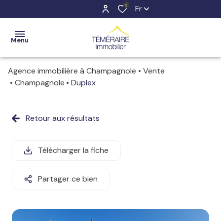
0
Fr
Menu
Agence immobilière à Champagnole
Vente
ACCUEIL
Champagnole
Duplex
VENTES
Retour aux résultats
ESTIMATION
LOCATIONS
Télécharger la fiche
NOTRE
Partager ce bien
AGENCE
CONTACT